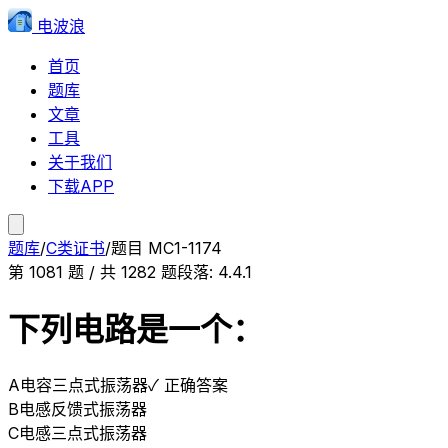
电波浪
首页
题库
文章
工具
关于我们
下载APP
题库
/
C类证书
/
题目
MC1-1174
第
1081
题 / 共
1282
题
段落:
4.4.1
下列电路是一个：
A
电容三点式振荡器
✓ 正确答案
B
电感反馈式振荡器
C
电感三点式振荡器