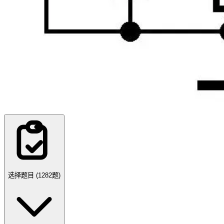
选择题目 (
1282
题)