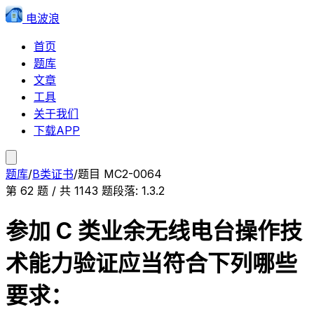
电波浪
首页
题库
文章
工具
关于我们
下载APP
题库
/
B类证书
/
题目
MC2-0064
第
62
题 / 共
1143
题
段落:
1.3.2
参加 C 类业余无线电台操作技
术能力验证应当符合下列哪些
要求：