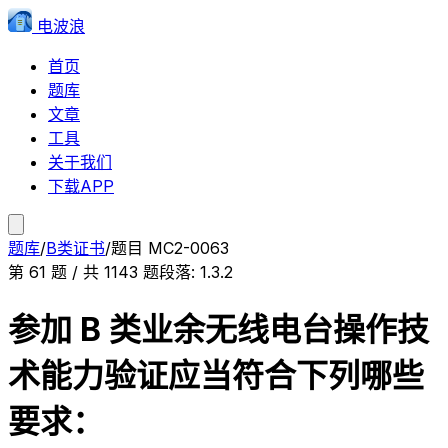
电波浪
首页
题库
文章
工具
关于我们
下载APP
题库
/
B类证书
/
题目
MC2-0063
第
61
题 / 共
1143
题
段落:
1.3.2
参加 B 类业余无线电台操作技
术能力验证应当符合下列哪些
要求：