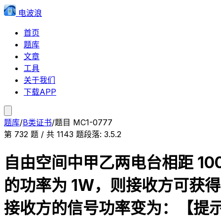
电波浪
首页
题库
文章
工具
关于我们
下载APP
题库
/
B类证书
/
题目
MC1-0777
第
732
题 / 共
1143
题
段落:
3.5.2
自由空间中甲乙两电台相距 100
的功率为 1W，则接收方可获得约
接收方的信号功率变为：【提示：自