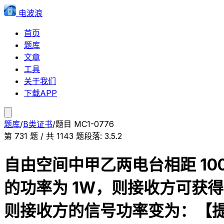
电波浪
首页
题库
文章
工具
关于我们
下载APP
题库
/
B类证书
/
题目
MC1-0776
第
731
题 / 共
1143
题
段落:
3.5.2
自由空间中甲乙两电台相距 100
的功率为 1W，则接收方可获得约
则接收方的信号功率变为：【提示：