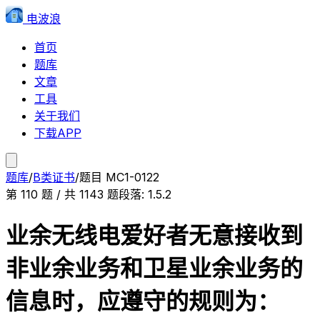
电波浪
首页
题库
文章
工具
关于我们
下载APP
题库
/
B类证书
/
题目
MC1-0122
第
110
题 / 共
1143
题
段落:
1.5.2
业余无线电爱好者无意接收到
非业余业务和卫星业余业务的
信息时，应遵守的规则为：