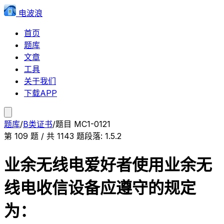
电波浪
首页
题库
文章
工具
关于我们
下载APP
题库
/
B类证书
/
题目
MC1-0121
第
109
题 / 共
1143
题
段落:
1.5.2
业余无线电爱好者使用业余无
线电收信设备应遵守的规定
为：