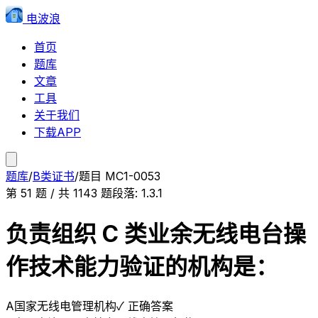
电波浪
首页
题库
文章
工具
关于我们
下载APP
题库
/
B类证书
/
题目
MC1-0053
第
51
题 / 共
1143
题
段落:
1.3.1
负责组织 C 类业余无线电台操
作技术能力验证的机构是：
A
国家无线电管理机构
✓ 正确答案