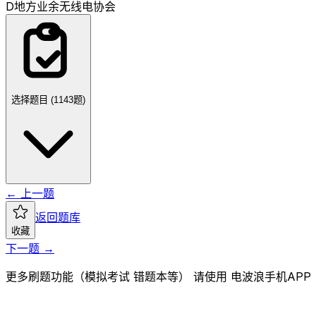
D
地方业余无线电协会
选择题目 (
1143
题)
← 上一题
返回题库
收藏
下一题 →
更多刷题功能（模拟考试 错题本等） 请使用 电波浪手机APP