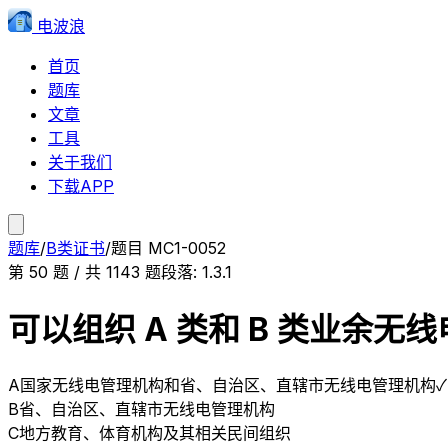
电波浪
首页
题库
文章
工具
关于我们
下载APP
题库
/
B类证书
/
题目
MC1-0052
第
50
题 / 共
1143
题
段落:
1.3.1
可以组织 A 类和 B 类业余
A
国家无线电管理机构和省、自治区、直辖市无线电管理机构
B
省、自治区、直辖市无线电管理机构
C
地方教育、体育机构及其相关民间组织