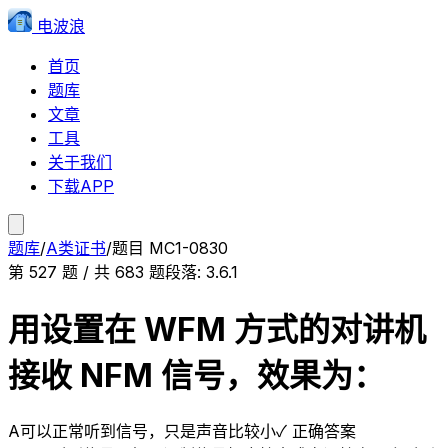
电波浪
首页
题库
文章
工具
关于我们
下载APP
题库
/
A类证书
/
题目
MC1-0830
第
527
题 / 共
683
题
段落:
3.6.1
用设置在 WFM 方式的对讲机
接收 NFM 信号，效果为：
A
可以正常听到信号，只是声音比较小
✓ 正确答案