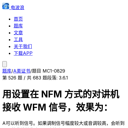
电波浪
首页
题库
文章
工具
关于我们
下载APP
题库
/
A类证书
/
题目
MC1-0829
第
526
题 / 共
683
题
段落:
3.6.1
用设置在 NFM 方式的对讲机
接收 WFM 信号，效果为：
A
可以听到信号。如果调制信号幅度较大或音调较高，会听到