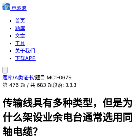
电波浪
首页
题库
文章
工具
关于我们
下载APP
题库
/
A类证书
/
题目
MC1-0679
第
476
题 / 共
683
题
段落:
3.3.3
传输线具有多种类型，但是为
什么架设业余电台通常选用同
轴电缆？