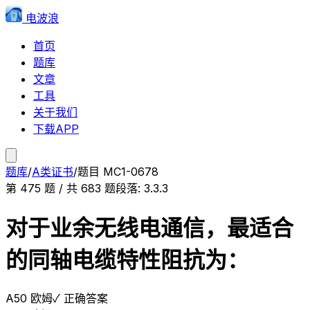
电波浪
首页
题库
文章
工具
关于我们
下载APP
题库
/
A类证书
/
题目
MC1-0678
第
475
题 / 共
683
题
段落:
3.3.3
对于业余无线电通信，最适合
的同轴电缆特性阻抗为：
A
50 欧姆
✓ 正确答案