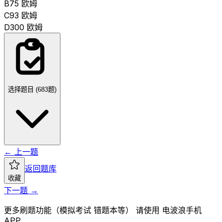
B
75 欧姆
C
93 欧姆
D
300 欧姆
选择题目 (
683
题)
← 上一题
返回题库
收藏
下一题 →
更多刷题功能（模拟考试 错题本等） 请使用 电波浪手机
APP