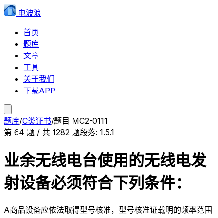
电波浪
首页
题库
文章
工具
关于我们
下载APP
题库
/
C类证书
/
题目
MC2-0111
第
64
题 / 共
1282
题
段落:
1.5.1
业余无线电台使用的无线电发
射设备必须符合下列条件：
A
商品设备应依法取得型号核准，型号核准证载明的频率范围