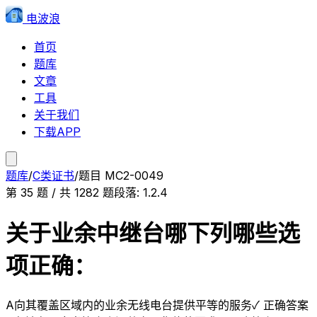
电波浪
首页
题库
文章
工具
关于我们
下载APP
题库
/
C类证书
/
题目
MC2-0049
第
35
题 / 共
1282
题
段落:
1.2.4
关于业余中继台哪下列哪些选
项正确：
A
向其覆盖区域内的业余无线电台提供平等的服务
✓ 正确答案