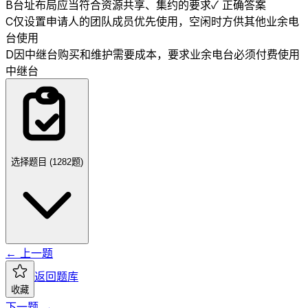
B
台址布局应当符合资源共享、集约的要求
✓ 正确答案
C
仅设置申请人的团队成员优先使用，空闲时方供其他业余电
台使用
D
因中继台购买和维护需要成本，要求业余电台必须付费使用
中继台
选择题目 (
1282
题)
← 上一题
返回题库
收藏
下一题 →