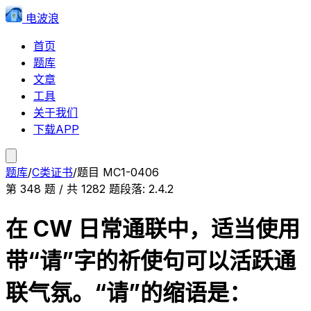
电波浪
首页
题库
文章
工具
关于我们
下载APP
题库
/
C类证书
/
题目
MC1-0406
第
348
题 / 共
1282
题
段落:
2.4.2
在 CW 日常通联中，适当使用
带“请”字的祈使句可以活跃通
联气氛。“请”的缩语是：