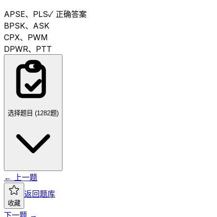
A
PSE、PLS
✓ 正确答案
B
PSK、ASK
C
PX、PWM
D
PWR、PTT
选择题目 (
1282
题)
← 上一题
返回题库
收藏
下一题 →