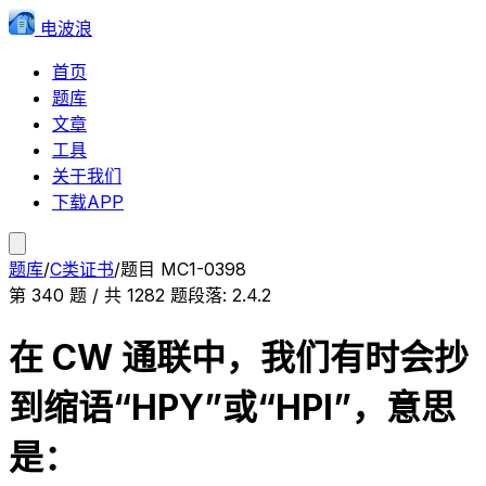
电波浪
首页
题库
文章
工具
关于我们
下载APP
题库
/
C类证书
/
题目
MC1-0398
第
340
题 / 共
1282
题
段落:
2.4.2
在 CW 通联中，我们有时会抄
到缩语“HPY”或“HPI”，意思
是：