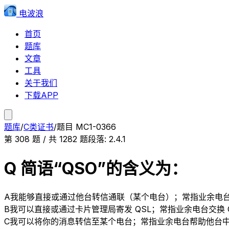
电波浪
首页
题库
文章
工具
关于我们
下载APP
题库
/
C类证书
/
题目
MC1-0366
第
308
题 / 共
1282
题
段落:
2.4.1
Q 简语“QSO”的含义为：
A
我能够直接或通过他台转信通联（某个电台）；常指业余电
B
我可以直接或通过卡片管理局寄发 QSL；常指业余电台交换 Q
C
我可以将你的消息转信至某个电台；常指业余电台帮助他台