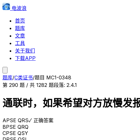
电波浪
首页
题库
文章
工具
关于我们
下载APP
题库
/
C类证书
/
题目
MC1-0348
第
290
题 / 共
1282
题
段落:
2.4.1
通联时，如果希望对方放慢发
A
PSE QRS
✓ 正确答案
B
PSE QRQ
C
PSE QSY
D
PSE QSL