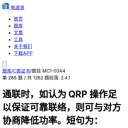
电波浪
首页
题库
文章
工具
关于我们
下载APP
题库
/
C类证书
/
题目
MC1-0344
第
286
题 / 共
1282
题
段落:
2.4.1
通联时，如认为 QRP 操作足
以保证可靠联络，则可与对方
协商降低功率。短句为：