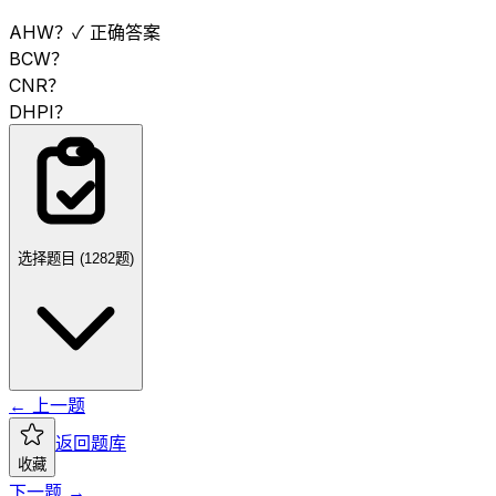
A
HW？
✓ 正确答案
B
CW？
C
NR？
D
HPI？
选择题目 (
1282
题)
← 上一题
返回题库
收藏
下一题 →