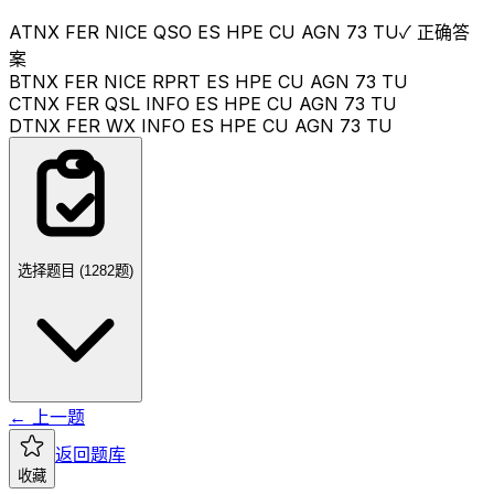
A
TNX FER NICE QSO ES HPE CU AGN 73 TU
✓ 正确答
案
B
TNX FER NICE RPRT ES HPE CU AGN 73 TU
C
TNX FER QSL INFO ES HPE CU AGN 73 TU
D
TNX FER WX INFO ES HPE CU AGN 73 TU
选择题目 (
1282
题)
← 上一题
返回题库
收藏