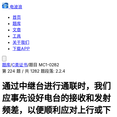
电波浪
首页
题库
文章
工具
关于我们
下载APP
题库
/
C类证书
/
题目
MC1-0282
第
224
题 / 共
1282
题
段落:
2.2.4
通过中继台进行通联时，我们
应事先设好电台的接收和发射
频差，以便顺利应对上行或下