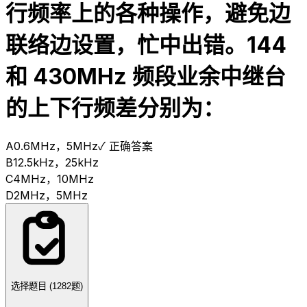
行频率上的各种操作，避免边
联络边设置，忙中出错。144
和 430MHz 频段业余中继台
的上下行频差分别为：
A
0.6MHz，5MHz
✓ 正确答案
B
12.5kHz，25kHz
C
4MHz，10MHz
D
2MHz，5MHz
选择题目 (
1282
题)