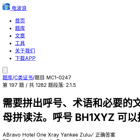
电波浪
首页
题库
文章
工具
关于我们
下载APP
题库
/
C类证书
/
题目
MC1-0247
第
197
题 / 共
1282
题
段落:
2.1.5
需要拼出呼号、术语和必要的文
母拼读法。呼号 BH1XYZ 可
A
Bravo Hotel One Xray Yankee Zulu
✓ 正确答案