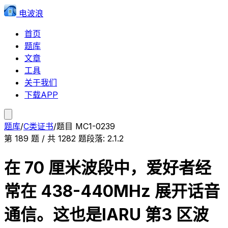
电波浪
首页
题库
文章
工具
关于我们
下载APP
题库
/
C类证书
/
题目
MC1-0239
第
189
题 / 共
1282
题
段落:
2.1.2
在 70 厘米波段中，爱好者经
常在 438-440MHz 展开话音
通信。这也是IARU 第3 区波