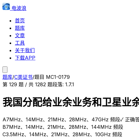
电波浪
首页
题库
文章
工具
关于我们
下载APP
题库
/
C类证书
/
题目
MC1-0179
第
129
题 / 共
1282
题
段落:
1.7.1
我国分配给业余业务和卫星业
A
7MHz、14MHz、21MHz、28MHz、47GHz 频段
✓ 正确
B
7MHz、14MHz、21MHz、28MHz、144MHz 频段
C
3.5MHz、14MHz、21MHz、28MHz、10GHz 频段