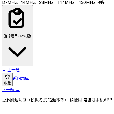
D
7MHz、14MHz、28MHz、144MHz、430MHz 频段
选择题目 (
1282
题)
← 上一题
返回题库
收藏
下一题 →
更多刷题功能（模拟考试 错题本等） 请使用 电波浪手机APP