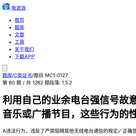
电波浪
首页
题库
文章
工具
关于我们
下载APP
题库
/
C类证书
/
题目
MC1-0127
第
80
题 / 共
1282
题
段落:
1.5.2
利用自己的业余电台强信号故
音乐或广播节目，这些行为的
A
违法行为，违反了严禁阻碍其他无线电台通信的规定
✓ 正确