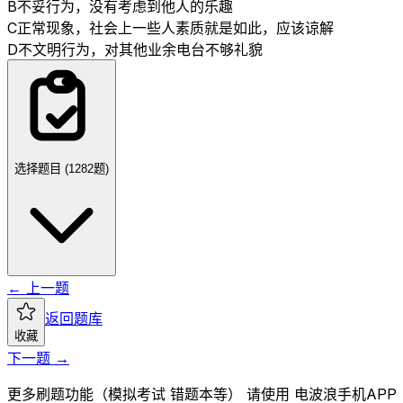
B
不妥行为，没有考虑到他人的乐趣
C
正常现象，社会上一些人素质就是如此，应该谅解
D
不文明行为，对其他业余电台不够礼貌
选择题目 (
1282
题)
← 上一题
返回题库
收藏
下一题 →
更多刷题功能（模拟考试 错题本等） 请使用 电波浪手机APP