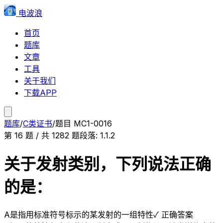
电波浪
首页
题库
文章
工具
关于我们
下载APP
题库
/
C类证书
/
题目
MC1-0016
第
16
题 / 共
1282
题
段落:
1.1.2
关于发射类别，下列说法正确
的是：
A
是指用标准符号标示的某发射的一组特性
✓ 正确答案