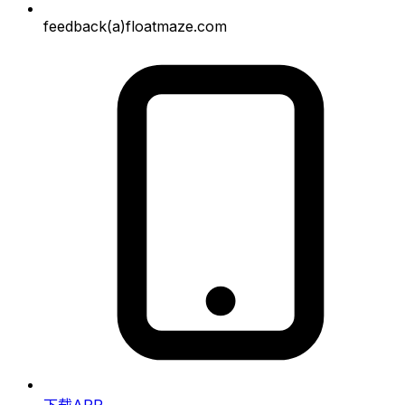
feedback(a)floatmaze.com
下载APP