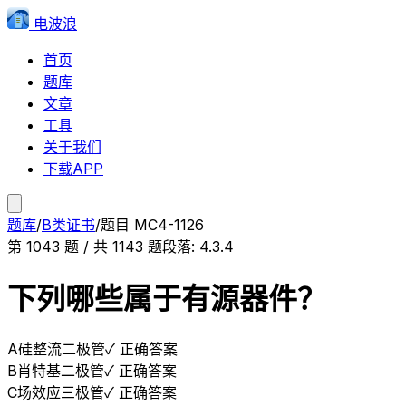
电波浪
首页
题库
文章
工具
关于我们
下载APP
题库
/
B类证书
/
题目
MC4-1126
第
1043
题 / 共
1143
题
段落:
4.3.4
下列哪些属于有源器件？
A
硅整流二极管
✓ 正确答案
B
肖特基二极管
✓ 正确答案
C
场效应三极管
✓ 正确答案