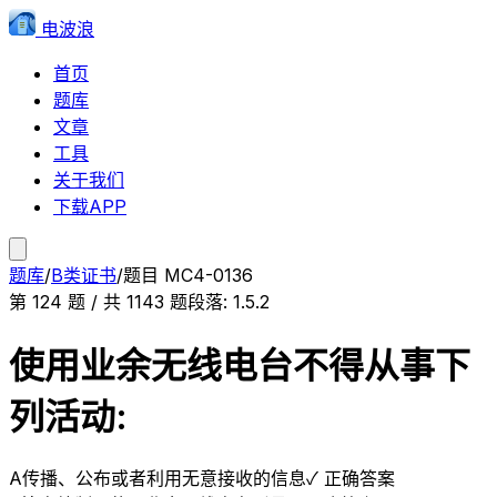
电波浪
首页
题库
文章
工具
关于我们
下载APP
题库
/
B类证书
/
题目
MC4-0136
第
124
题 / 共
1143
题
段落:
1.5.2
使用业余无线电台不得从事下
列活动:
A
传播、公布或者利用无意接收的信息
✓ 正确答案