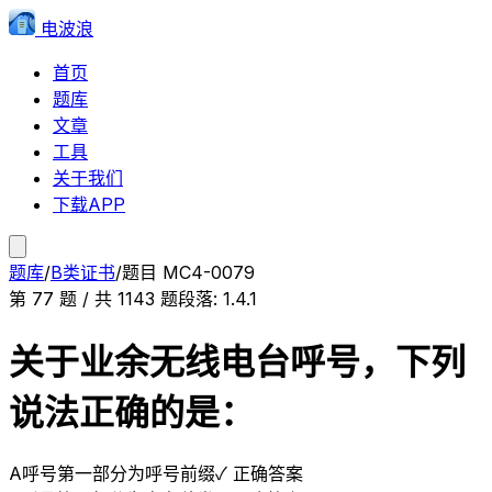
电波浪
首页
题库
文章
工具
关于我们
下载APP
题库
/
B类证书
/
题目
MC4-0079
第
77
题 / 共
1143
题
段落:
1.4.1
关于业余无线电台呼号，下列
说法正确的是：
A
呼号第一部分为呼号前缀
✓ 正确答案