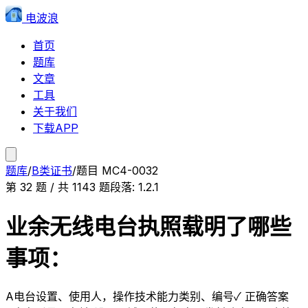
电波浪
首页
题库
文章
工具
关于我们
下载APP
题库
/
B类证书
/
题目
MC4-0032
第
32
题 / 共
1143
题
段落:
1.2.1
业余无线电台执照载明了哪些
事项：
A
电台设置、使用人，操作技术能力类别、编号
✓ 正确答案