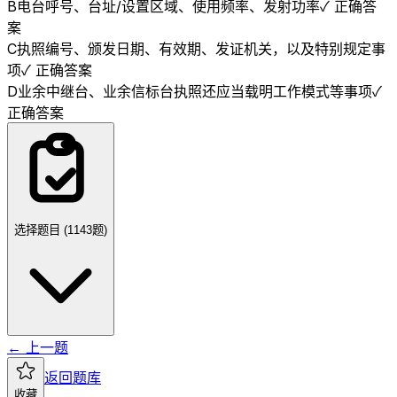
B
电台呼号、台址/设置区域、使用频率、发射功率
✓ 正确答
案
C
执照编号、颁发日期、有效期、发证机关，以及特别规定事
项
✓ 正确答案
D
业余中继台、业余信标台执照还应当载明工作模式等事项
✓
正确答案
选择题目 (
1143
题)
← 上一题
返回题库
收藏