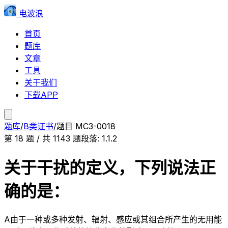
电波浪
首页
题库
文章
工具
关于我们
下载APP
题库
/
B类证书
/
题目
MC3-0018
第
18
题 / 共
1143
题
段落:
1.1.2
关于干扰的定义，下列说法正
确的是：
A
由于一种或多种发射、辐射、感应或其组合所产生的无用能