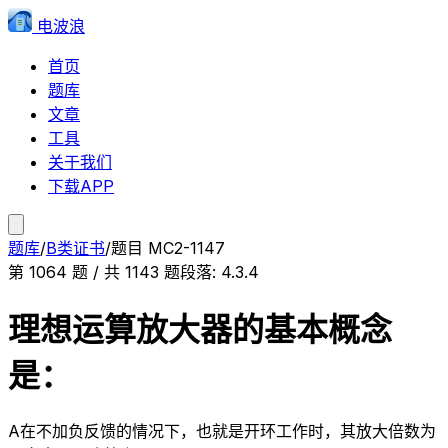
电波浪
首页
题库
文章
工具
关于我们
下载APP
题库
/
B类证书
/
题目
MC2-1147
第
1064
题 / 共
1143
题
段落:
4.3.4
理想运算放大器的基本概念
是：
A
在不加负反馈的情况下，也就是开环工作时，其放大倍数为