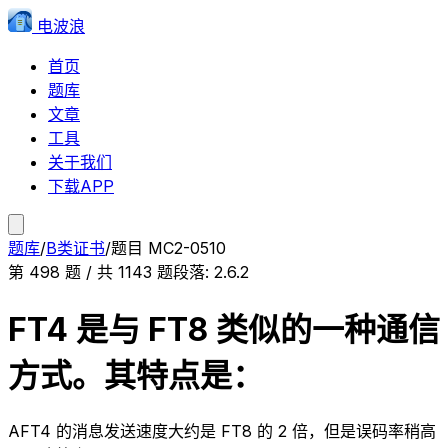
电波浪
首页
题库
文章
工具
关于我们
下载APP
题库
/
B类证书
/
题目
MC2-0510
第
498
题 / 共
1143
题
段落:
2.6.2
FT4 是与 FT8 类似的一种通信
方式。其特点是：
A
FT4 的消息发送速度大约是 FT8 的 2 倍，但是误码率稍高