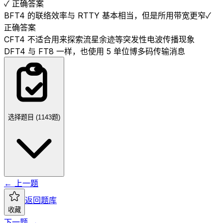
✓ 正确答案
B
FT4 的联络效率与 RTTY 基本相当，但是所用带宽更窄
✓
正确答案
C
FT4 不适合用来探索流星余迹等突发性电波传播现象
D
FT4 与 FT8 一样，也使用 5 单位博多码传输消息
选择题目 (
1143
题)
← 上一题
返回题库
收藏
下一题 →