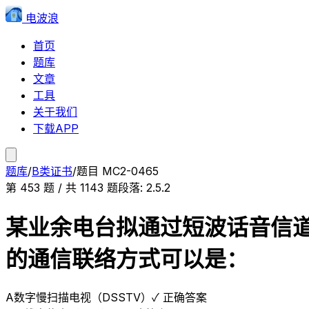
电波浪
首页
题库
文章
工具
关于我们
下载APP
题库
/
B类证书
/
题目
MC2-0465
第
453
题 / 共
1143
题
段落:
2.5.2
某业余电台拟通过短波话音信道传
的通信联络方式可以是：
A
数字慢扫描电视（DSSTV）
✓ 正确答案