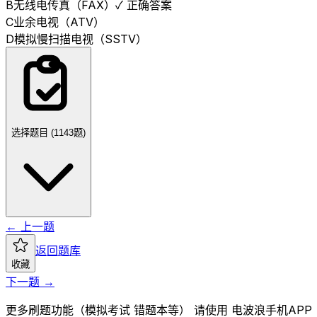
B
无线电传真（FAX）
✓ 正确答案
C
业余电视（ATV）
D
模拟慢扫描电视（SSTV）
选择题目 (
1143
题)
← 上一题
返回题库
收藏
下一题 →
更多刷题功能（模拟考试 错题本等） 请使用 电波浪手机APP