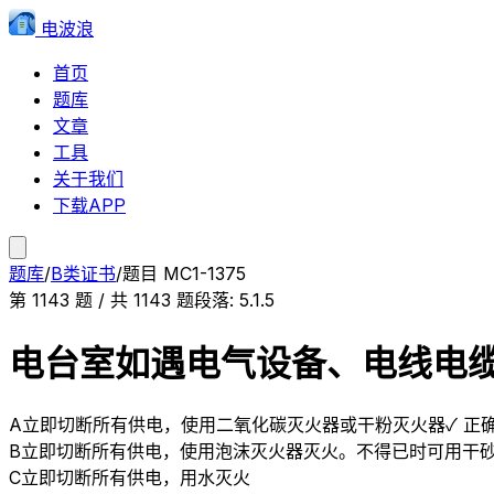
电波浪
首页
题库
文章
工具
关于我们
下载APP
题库
/
B类证书
/
题目
MC1-1375
第
1143
题 / 共
1143
题
段落:
5.1.5
电台室如遇电气设备、电线电
A
立即切断所有供电，使用二氧化碳灭火器或干粉灭火器
✓ 正
B
立即切断所有供电，使用泡沫灭火器灭火。不得已时可用干
C
立即切断所有供电，用水灭火