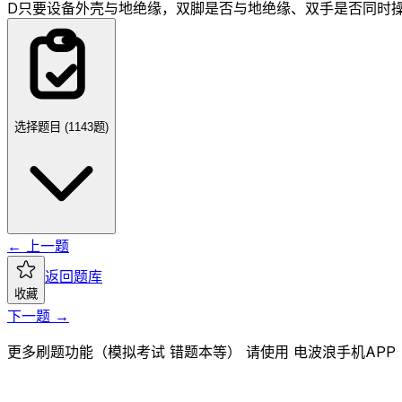
D
只要设备外壳与地绝缘，双脚是否与地绝缘、双手是否同时
选择题目 (
1143
题)
← 上一题
返回题库
收藏
下一题 →
更多刷题功能（模拟考试 错题本等） 请使用 电波浪手机APP