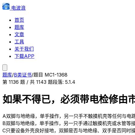
电波浪
首页
题库
文章
工具
关于我们
下载APP
题库
/
B类证书
/
题目
MC1-1368
第
1136
题 / 共
1143
题
段落:
5.1.4
如果不得已，必须带电检修由
A
双脚与地绝缘，单手操作，另一只手不触摸机壳等任何与电
B
双脚与地绝缘，单手操作，另一只手通过触摸机壳或水管等
C
只要设备外壳良好接地，双脚是否与地绝缘、双手是否同时