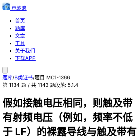
电波浪
首页
题库
文章
工具
关于我们
下载APP
题库
/
B类证书
/
题目
MC1-1366
第
1134
题 / 共
1143
题
段落:
5.1.4
假如接触电压相同，则触及带
有射频电压（例如，频率不低
于 LF）的裸露导线与触及带有