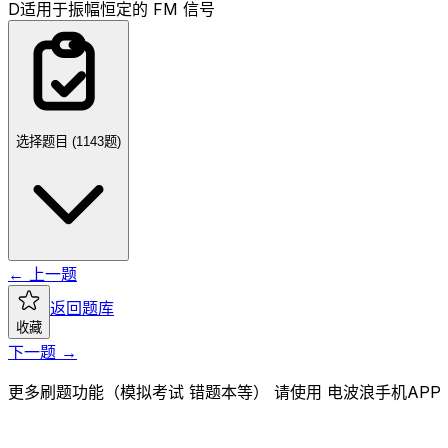
D
适用于振幅恒定的 FM 信号
选择题目 (
1143
题)
← 上一题
返回题库
收藏
下一题 →
更多刷题功能（模拟考试 错题本等） 请使用 电波浪手机APP