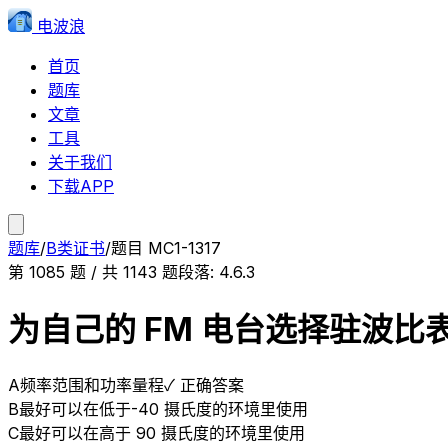
电波浪
首页
题库
文章
工具
关于我们
下载APP
题库
/
B类证书
/
题目
MC1-1317
第
1085
题 / 共
1143
题
段落:
4.6.3
为自己的 FM 电台选择驻波
A
频率范围和功率量程
✓ 正确答案
B
最好可以在低于-40 摄氏度的环境里使用
C
最好可以在高于 90 摄氏度的环境里使用