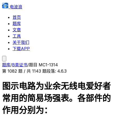
电波浪
首页
题库
文章
工具
关于我们
下载APP
题库
/
B类证书
/
题目
MC1-1314
第
1082
题 / 共
1143
题
段落:
4.6.3
图示电路为业余无线电爱好者
常用的简易场强表。各部件的
作用分别为：