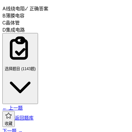
A
线绕电阻
✓ 正确答案
B
薄膜电容
C
晶体管
D
集成电路
选择题目 (
1143
题)
← 上一题
返回题库
收藏
下一题 →