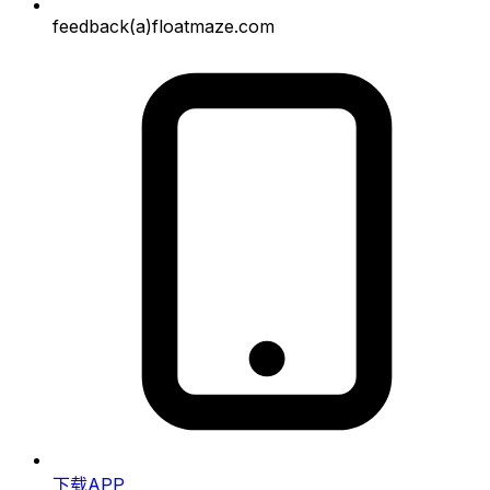
feedback(a)floatmaze.com
下载APP