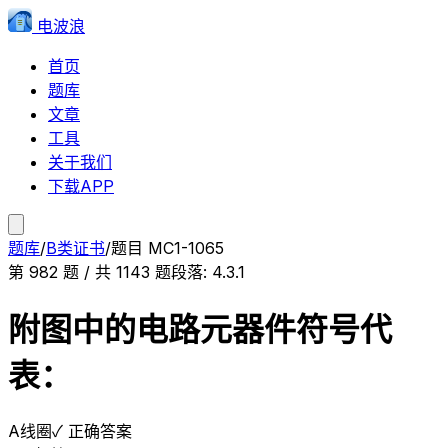
电波浪
首页
题库
文章
工具
关于我们
下载APP
题库
/
B类证书
/
题目
MC1-1065
第
982
题 / 共
1143
题
段落:
4.3.1
附图中的电路元器件符号代
表：
A
线圈
✓ 正确答案