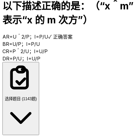
以下描述正确的是：（“x＾m”
表示“x 的 m 次方”）
A
R=U＾2/P；I=P/U
✓ 正确答案
B
R=U/P；I=P/U
C
R=P＾2/U；I=U/P
D
R=P/U；I=U/P
选择题目 (
1143
题)