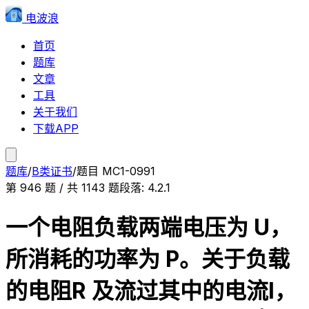
电波浪
首页
题库
文章
工具
关于我们
下载APP
题库
/
B类证书
/
题目
MC1-0991
第
946
题 / 共
1143
题
段落:
4.2.1
一个电阻负载两端电压为 U，
所消耗的功率为 P。关于负载
的电阻R 及流过其中的电流I，