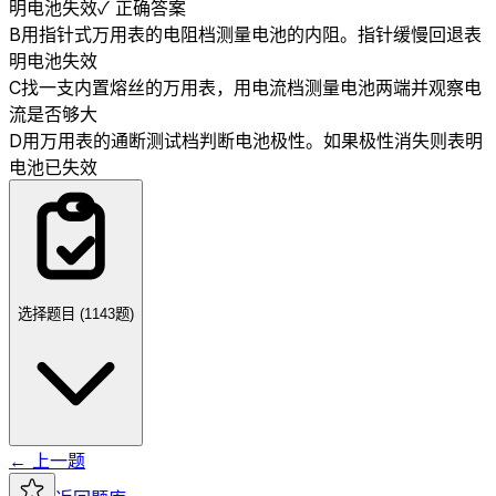
明电池失效
✓ 正确答案
B
用指针式万用表的电阻档测量电池的内阻。指针缓慢回退表
明电池失效
C
找一支内置熔丝的万用表，用电流档测量电池两端并观察电
流是否够大
D
用万用表的通断测试档判断电池极性。如果极性消失则表明
电池已失效
选择题目 (
1143
题)
← 上一题