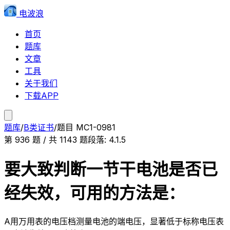
电波浪
首页
题库
文章
工具
关于我们
下载APP
题库
/
B类证书
/
题目
MC1-0981
第
936
题 / 共
1143
题
段落:
4.1.5
要大致判断一节干电池是否已
经失效，可用的方法是：
A
用万用表的电压档测量电池的端电压，显著低于标称电压表