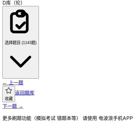
D
库（伦）
选择题目 (
1143
题)
← 上一题
返回题库
收藏
下一题 →
更多刷题功能（模拟考试 错题本等） 请使用 电波浪手机APP