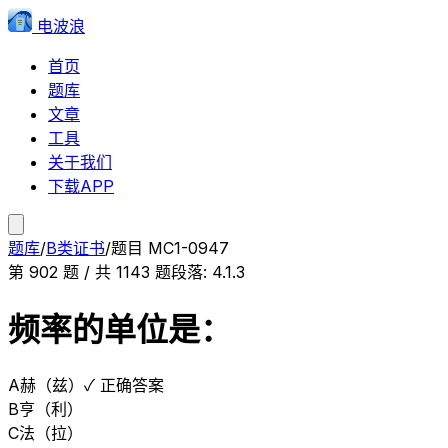
电波浪
首页
题库
文章
工具
关于我们
下载APP
题库
/
B类证书
/
题目
MC1-0947
第
902
题 / 共
1143
题
段落:
4.1.3
频率的单位是：
A
赫（兹）
✓ 正确答案
B
亨（利）
C
法（拉）