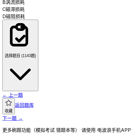
B
涡流损耗
C
磁滞损耗
D
磁阻损耗
选择题目 (
1143
题)
← 上一题
返回题库
收藏
下一题 →
更多刷题功能（模拟考试 错题本等） 请使用 电波浪手机APP