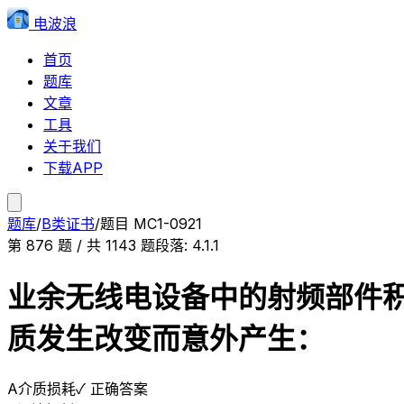
电波浪
首页
题库
文章
工具
关于我们
下载APP
题库
/
B类证书
/
题目
MC1-0921
第
876
题 / 共
1143
题
段落:
4.1.1
业余无线电设备中的射频部件
质发生改变而意外产生：
A
介质损耗
✓ 正确答案