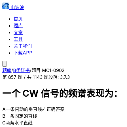
电波浪
首页
题库
文章
工具
关于我们
下载APP
题库
/
B类证书
/
题目
MC1-0902
第
857
题 / 共
1143
题
段落:
3.7.3
一个 CW 信号的频谱表现为：
A
一条闪动的垂直线
✓ 正确答案
B
一条固定的直线
C
两条水平直线