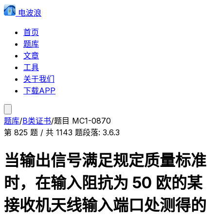
电波浪
首页
题库
文章
工具
关于我们
下载APP
题库
/
B类证书
/
题目
MC1-0870
第
825
题 / 共
1143
题
段落:
3.6.3
当输出信号满足规定质量标准
时，在输入阻抗为 50 欧的某
接收机天线输入端口处测得的