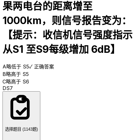
果两电台的距离增至
1000km，则信号报告变为：
【提示：收信机信号强度指示
从S1 至S9每级增加 6dB】
A
略低于 S5
✓ 正确答案
B
略高于 S5
C
略高于 S6
D
S7
选择题目 (
1143
题)