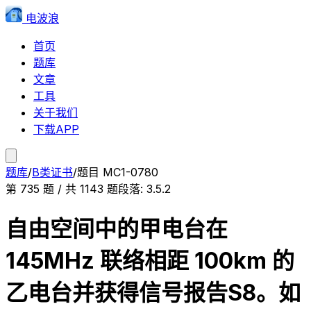
电波浪
首页
题库
文章
工具
关于我们
下载APP
题库
/
B类证书
/
题目
MC1-0780
第
735
题 / 共
1143
题
段落:
3.5.2
自由空间中的甲电台在
145MHz 联络相距 100km 的
乙电台并获得信号报告S8。如